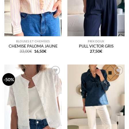
BLOUSES ET CHEMISES
PRIX DOUX
CHEMISE PALOMA JAUNE
PULL VICTOR GRIS
Le
Le
33,00
€
16,50
€
27,50
€
prix
prix
initial
actuel
était :
est :
33,00€.
16,50€.
-50%
Add to
Add to
wishlist
wishlist