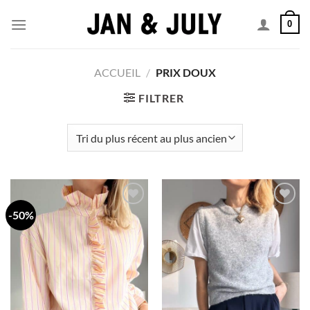
Passer
0
au
contenu
ACCUEIL
/
PRIX DOUX
FILTRER
-50%
Add to
Add to
wishlist
wishlist