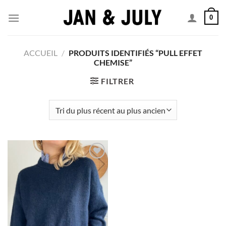
Passer
0
au
contenu
ACCUEIL
/
PRODUITS IDENTIFIÉS “PULL EFFET
CHEMISE”
FILTRER
Add to
wishlist